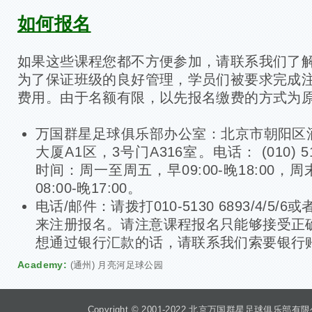
如何报名
如果这些课程您都不方便参加，请联系我们了
为了保证班级的良好管理，学员们被要求完成
费用。由于名额有限，以先报名缴费的方式为
万国群星足球俱乐部办公室：北京市朝阳区
大厦A1区，3号门A316室。电话： (010) 513
时间：周一至周五，早09:00-晚18:00
08:00-晚17:00。
电话/邮件：请拨打010-5130 6893/4/5
来注册报名。请注意课程报名只能够接受正
想通过银行汇款的话，请联系我们索要银行
Academy:
(通州) 月亮河足球公园
Copyright © 2001-2022 北京万国群星足球俱乐部有限公司 Beiji