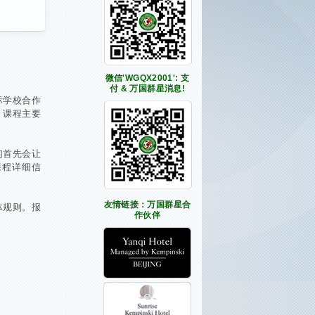
微信'WGQX2001': 支
付 & 万国群星消息!
际学校合作
。课程主要
们首先会让
课程详细信
友情链接：万国群星合
体规则。报
作伙伴