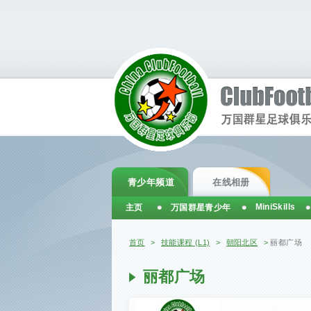
青少年频道
在线相册
MiniSkills
主页
万国群星青少年
你在这里
首页
>
技能课程 (L1)
>
朝阳北区
>
丽都广场
丽都广场