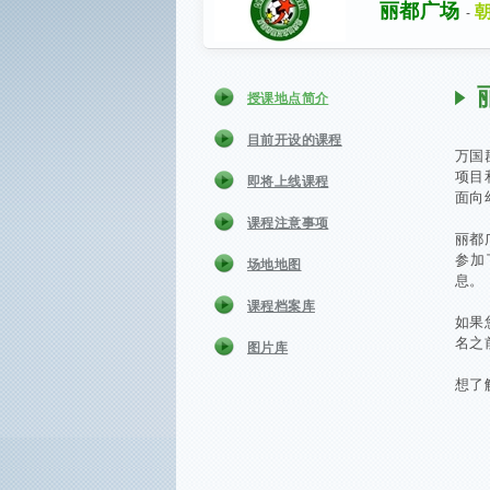
丽都广场
-
授课地点简介
目前开设的课程
万国
项目
即将上线课程
面向
课程注意事项
丽都
参加
场地地图
息。
课程档案库
如果
名之
图片库
想了