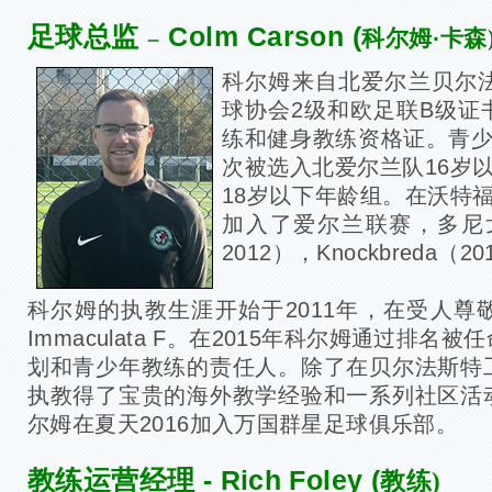
足球总监
Colm Carson (
尔姆
·
–
科
卡森
科尔姆来自北爱尔兰贝尔
球协会2级和欧足联B级证
练和健身教练资格证。青少
次被选入北爱尔兰队16岁
18岁以下年龄组。在沃特
加入了爱尔兰联赛，多尼戈
2012），Knockbreda（20
科尔姆的执教生涯开始于2011年，在受人尊
Immaculata F。在2015年科尔姆通过排
划和青少年教练的责任人。除了在贝尔法斯特
执教得了宝贵的海外教学经验和一系列社区活
尔姆在夏天2016加入万国群星足球俱乐部。
教练运营经理 - Rich Foley (
教练)